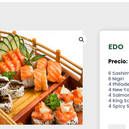
himi
EDO
Precio:
6 Sashim
6 Nigiri
4 Philad
4 New Yo
4 Salmon
4 King S
4 Spicy 
EDO