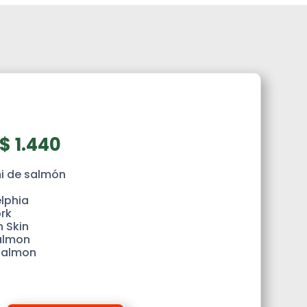
$
1.440
i de salmón
elphia
rk
 Skin
almon
Salmon