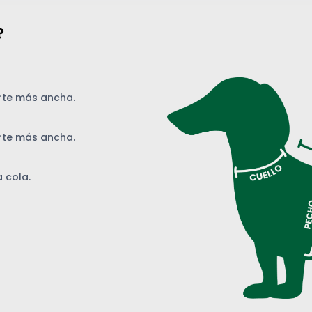
?
arte más ancha.
arte más ancha.
 cola.