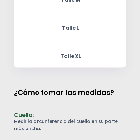
Centímetros
Centímetros
Centímetros
Cuello
Pecho
Largo
Talle L
Centímetros
Centímetros
Centímetros
Cuello
Pecho
Largo
Talle XL
Centímetros
Centímetros
Centímetros
Cuello
Pecho
Largo
¿Cómo tomar las medidas?
Cuello:
Medir la circunferencia del cuello en su parte
más ancha.