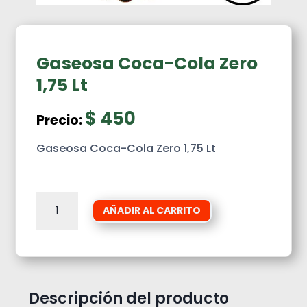
Gaseosa Coca-Cola Zero
1,75 Lt
$
450
Precio:
Gaseosa Coca-Cola Zero 1,75 Lt
Gaseosa
AÑADIR AL CARRITO
Coca-
Cola
Zero
1,75
Lt
cantidad
Descripción del producto