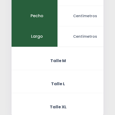
Pecho
Centímetros
Largo
Centímetros
Talle M
Centímetros
Centímetros
Centímetros
Cuello
Pecho
Largo
Talle L
Centímetros
Centímetros
Centímetros
Cuello
Pecho
Largo
Talle XL