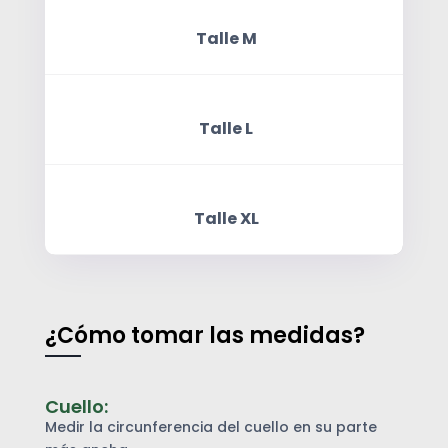
Talle M
Centímetros
Centímetros
Centímetros
Cuello
Pecho
Largo
Talle L
Centímetros
Centímetros
Centímetros
Cuello
Pecho
Largo
Talle XL
Centímetros
Centímetros
Centímetros
Cuello
Pecho
Largo
¿Cómo tomar las medidas?
Cuello:
Medir la circunferencia del cuello en su parte