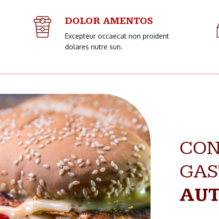
DOLOR AMENTOS
Excepteur occaecat non proident
dolares nutre sun.
CON
GAS
AUT