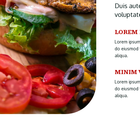
Duis aute
voluptate
LOREM 
Lorem ipsum 
do eiusmod 
aliqua.
MINIM 
Lorem ipsum 
do eiusmod 
aliqua.