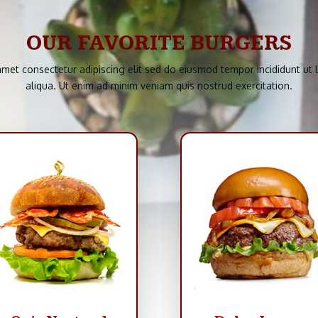
OUR FAVORITE BURGERS
amet consectetur adipiscing elit sed do eiusmod tempor incididunt ut
aliqua. Ut enim ad minim veniam quis nostrud exercitation.