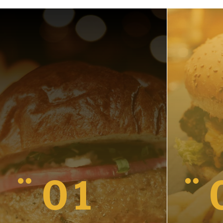
01

