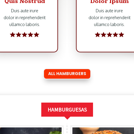
Quis Nostrud
Dolor Ipsum
Duis aute irure
Duis aute irure
dolor in reprehenderit
dolor in reprehenderit
ullamco laboris.
ullamco laboris.
ALL HAMBURGERS
HAMBURGUESAS