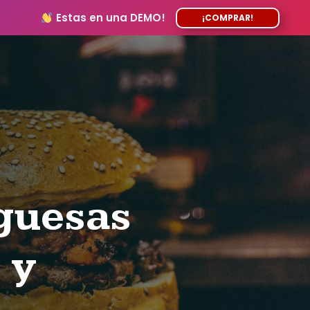
Estas en una DEMO!
¡COMPRAR!
guesas
 y