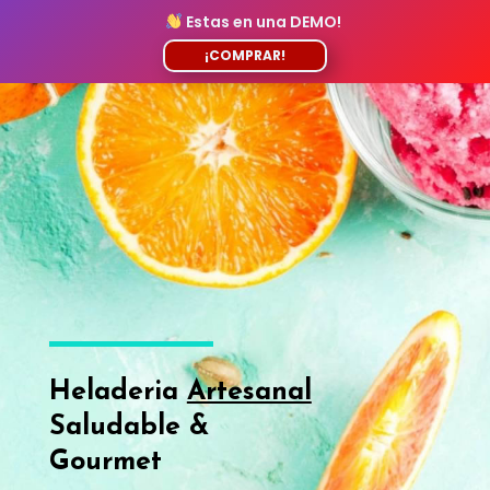
Estas en una DEMO!
¡COMPRAR!
Heladeria
Artesanal
Saludable &
Gourmet