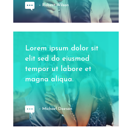
– Robert Wilson
Lorem ipsum dolor sit
elit sed do eiusmod
tempor ut labore et
magna aliqua.
– Michael Doeson