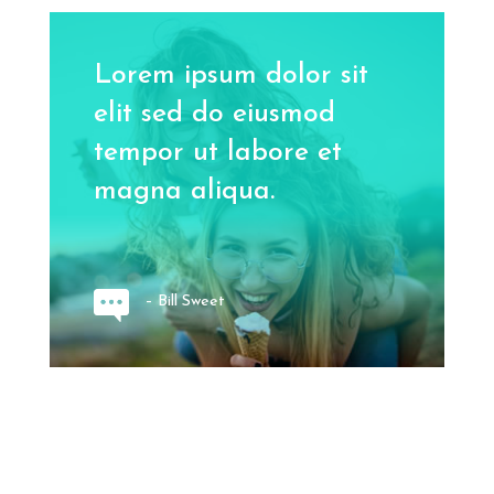
Lorem ipsum dolor sit
elit sed do eiusmod
tempor ut labore et
magna aliqua.
– Bill Sweet