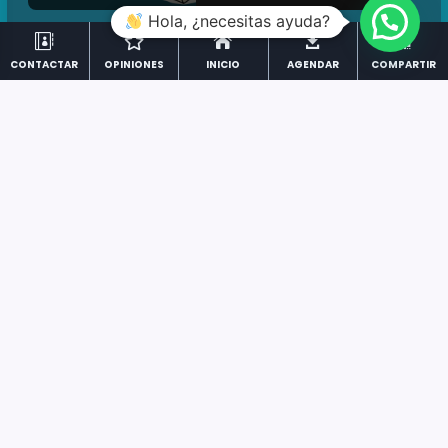
Hola, ¿necesitas ayuda?





CONTACTAR
OPINIONES
INICIO
AGENDAR
COMPARTIR
Carga Más
ENSALADAS