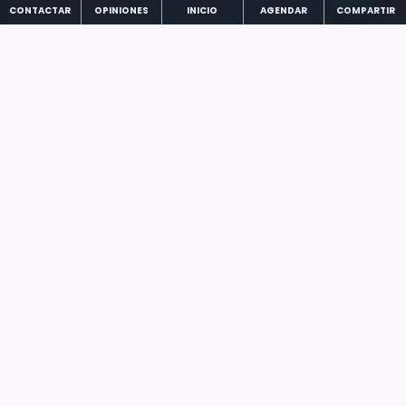
CONTACTAR
OPINIONES
INICIO
AGENDAR
COMPARTIR
Carga Más
ENSALADAS
ENSALADA
GREEK
$
1.230
Ensalada con base de lechuga,
cherry, cebolla morada,