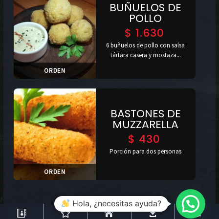
BUÑUELOS DE
POLLO
$
1.630
6 buñuelos de pollo con salsa
tártara casera y mostaza...
ORDEN
BASTONES DE
MUZZARELLA
$
430
Porción para dos personas
ORDEN
Hola, ¿necesitas ayuda?




