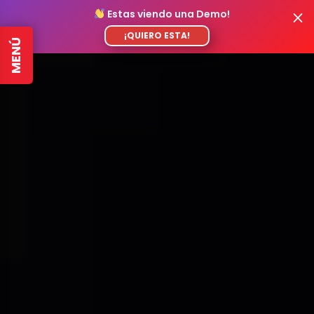
Estas viendo una Demo!
¡QUIERO ESTA!
MENÚ