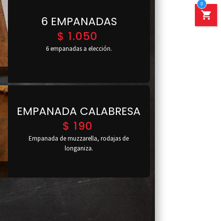
0
6 EMPANADAS
$
1.050
6 empanadas a elección.
EMPANADA CALABRESA
$
190
Empanada de muzzarella, rodajas de
longaniza.