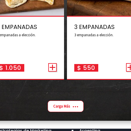
6 EMPANADAS
3 EMPANADAS
empanadas a elección.
3 empanadas a elección.
$
1.050
$
550
Carga Más
stros servicios
Estamos en
Estrategias de Marketing
Argentina
^