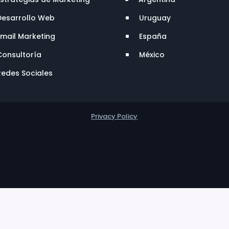
Desarrollo Web
Uruguay
^
Email Marketing
España
^
Consultoría
México
^
Redes Sociales
Privacy Policy