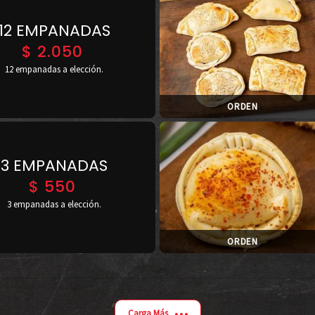
12 EMPANADAS
$
2.050
12 empanadas a elección.
ORDEN
3 EMPANADAS
$
550
3 empanadas a elección.
ORDEN
Carga Más