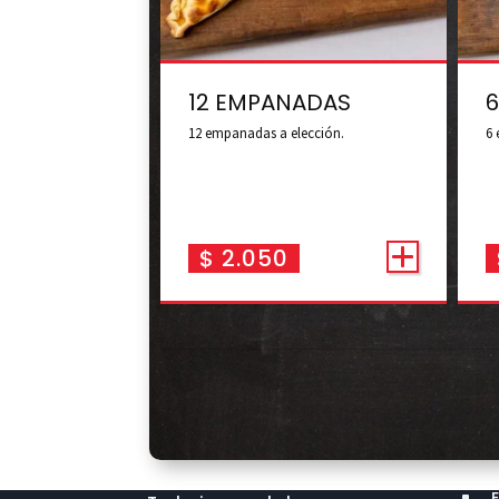
12 EMPANADAS
12 empanadas a elección.
6 
$
2.050
deMentesDigitales.com
Nue
^