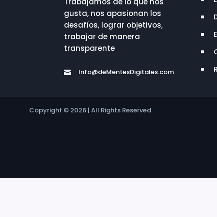
Trabajamos de lo que nos
gusta, nos apasionan los
^
desafíos, lograr objetivos,
^
trabajar de manera
transparente
^
^
Info@deMentesDigitales.com

Copyright © 2026 | All Rights Reserved